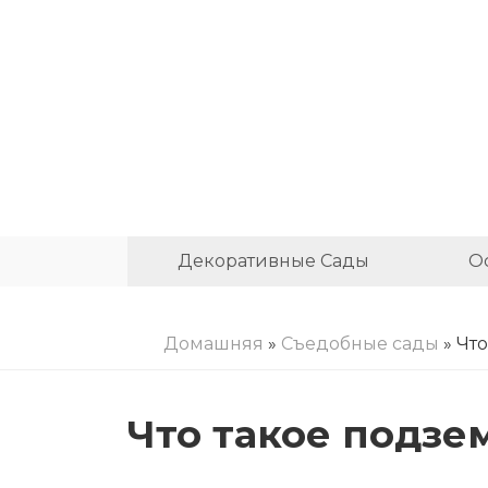
Декоративные Сады
О
Домашняя
»
Съедобные сады
» Чт
Что такое подзе