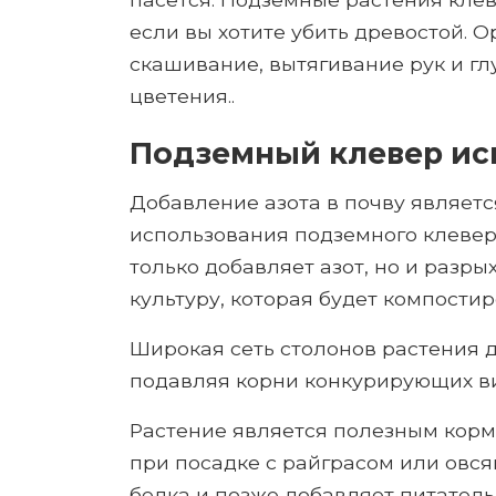
если вы хотите убить древостой. О
скашивание, вытягивание рук и гл
цветения..
Подземный клевер ис
Добавление азота в почву являетс
использования подземного клевер
только добавляет азот, но и разр
культуру, которая будет компостир
Широкая сеть столонов растения д
подавляя корни конкурирующих ви
Растение является полезным корм
при посадке с райграсом или овс
белка и позже добавляет питател