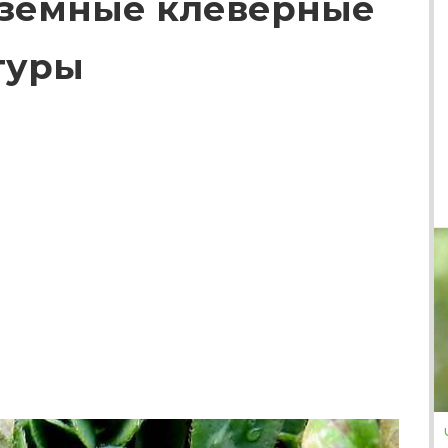
земные клеверные
туры