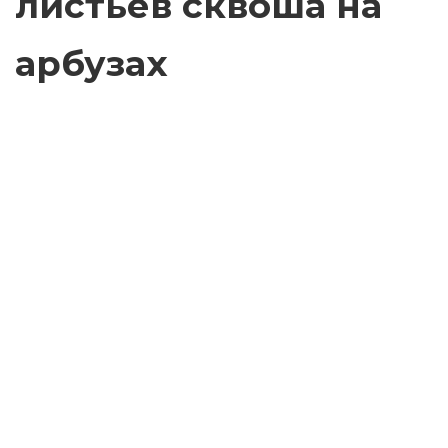
листьев сквоша на
арбузах