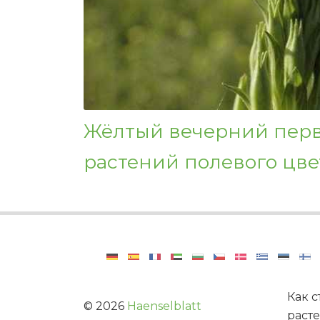
Жёлтый вечерний пер
растений полевого цве
Как 
©
2026
Haenselblatt
раст