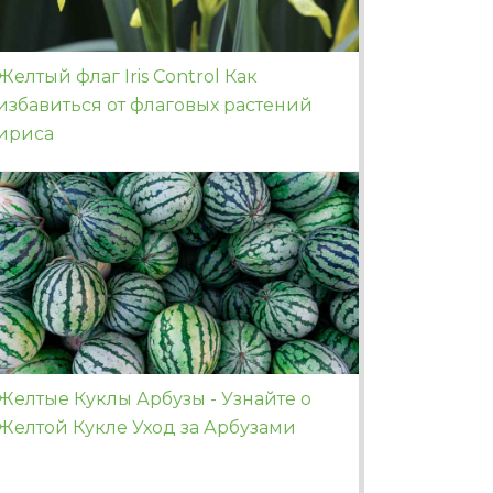
Желтый флаг Iris Control Как
избавиться от флаговых растений
ириса
Желтые Куклы Арбузы - Узнайте о
Желтой Кукле Уход за Арбузами