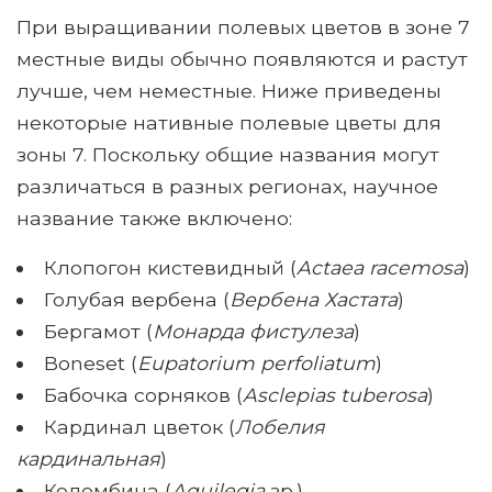
При выращивании полевых цветов в зоне 7
местные виды обычно появляются и растут
лучше, чем неместные. Ниже приведены
некоторые нативные полевые цветы для
зоны 7. Поскольку общие названия могут
различаться в разных регионах, научное
название также включено:
Клопогон кистевидный (
Actaea racemosa
)
Голубая вербена (
Вербена Хастата
)
Бергамот (
Монарда фистулеза
)
Boneset (
Eupatorium perfoliatum
)
Бабочка сорняков (
Asclepias tuberosa
)
Кардинал цветок (
Лобелия
кардинальная
)
Коломбина (
Aquilegia
зр.)