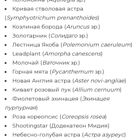
Кривая стволовая астра
(
Symphyotrichum prenanthoides
)
Козлиная борода (
Aruncus
зр.)
Золотарник (
Солидаго
зр.)
Лестница Якоба (
Polemonium caeruleum
)
Leadplant (
Amorpha canescens
)
Молочай (
Ваточник
зр.)
Горная мята (
Pycanthemum
зр.)
Новая Англия астра (
Aster novi-angliae
)
Кивает розовый лук (
Allium cernuum
)
Фиолетовый эхинацея (
Эхинацея
пурпурная
)
Роза кореопсис (
Coreopsis rosea
)
Shootingstar (Додекатеон Мидия)
Небесно-голубая астра (
Астра азуреус
)