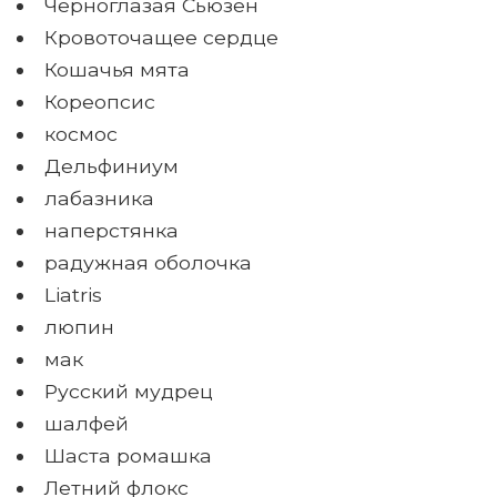
Черноглазая Сьюзен
Кровоточащее сердце
Кошачья мята
Кореопсис
космос
Дельфиниум
лабазника
наперстянка
радужная оболочка
Liatris
люпин
мак
Русский мудрец
шалфей
Шаста ромашка
Летний флокс