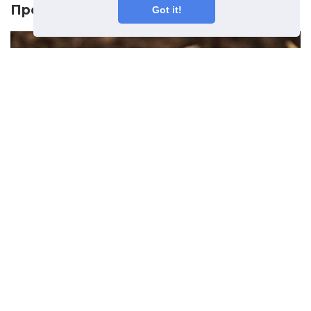
Предыдущая статья
Got it!
Что такое Terra Preta -
узнайте об амазонской
черной Земле