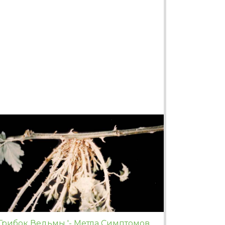
Грибок Ведьмы '- Метла Симптомов