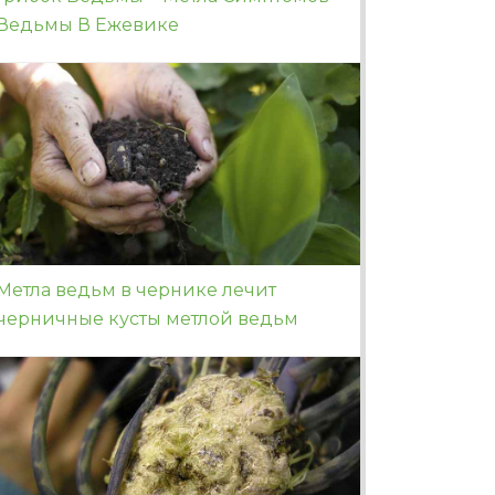
Ведьмы В Ежевике
Метла ведьм в чернике лечит
черничные кусты метлой ведьм