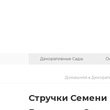
Декоративные Сады
О
Домашняя
»
Декорат
Стручки Семени