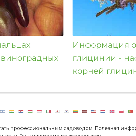
пальцах
Информация о
 виноградных
глицинии - на
корней глици
стать профессиональным садоводом. Полезная инфор