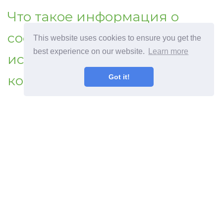
Что такое информация о
сосновой коре с
This website uses cookies to ensure you get the
best experience on our website.
Learn more
использованием сосновой
коры для мульчи
Got it!
©
2026
Haenselblatt
Как стать профессиональным садоводом.